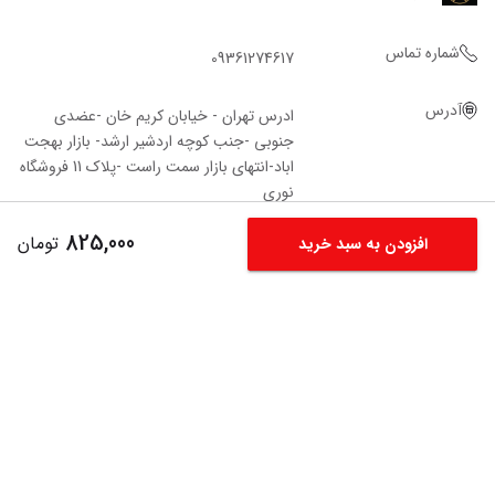
شماره تماس
09361274617
آدرس
ادرس تهران - خیابان کریم خان -عضدی
جنوبی -جنب کوچه اردشیر ارشد- بازار بهجت
اباد-انتهای بازار سمت راست -پلاک 11 فروشگاه‌
نوری
825,000
تومان
افزودن به سبد خرید