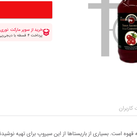
کلات صبحانه
انواع قهوه
سرکه برنج ومیرین
مواد شیرینی پزی و
انواع سیروپ و شربت
چاپستیک
چیپس پفک اسنک
مه محصولات
سویا سس
شکلات و تافی
نمایش همه محصولات
ن
ترشی جینجر و مایونز و سیراچا
نمایش همه محصولا
نمایش همه محصولات
کاربران