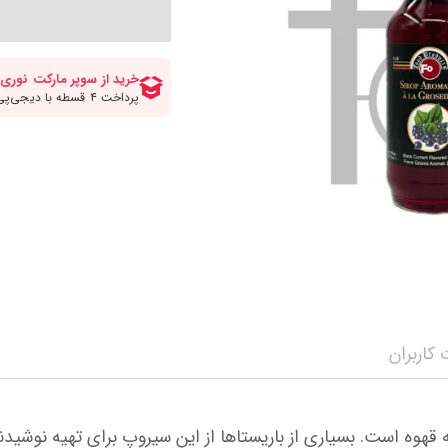
کلات صبحانه
انواع قهوه
سرکه برنج ومیرین
مواد شیرینی پزی و
انواع سیروپ و شربت
چاپستیک
چیپس پفک اسنک
مه محصولات
سویا سس
شکلات و تافی
نمایش همه محصولات
ن
ترشی جینجر و مایونز و سیراچا
نمایش همه محصولا
نمایش همه محصولات
کاربران