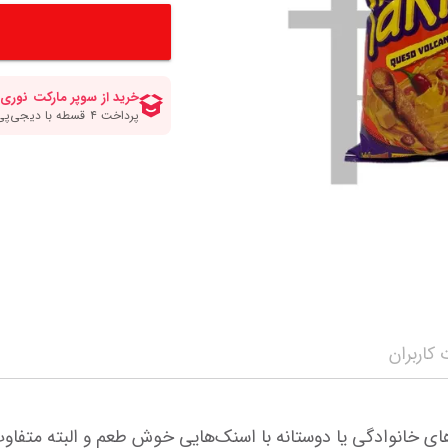
کلات صبحانه
انواع قهوه
سرکه برنج ومیرین
مواد شیرینی پزی و
انواع سیروپ و شربت
چاپستیک
چیپس پفک اسنک
مه محصولات
سویا سس
شکلات و تافی
نمایش همه محصولات
ن
ترشی جینجر و مایونز و سیراچا
نمایش همه محصولا
نمایش همه محصولات
کاربران