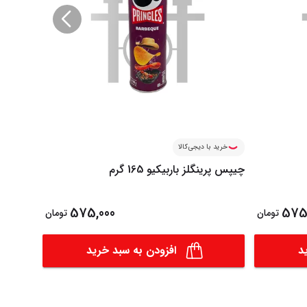
خرید با دیجی‌کالا
خرید ب
چیپس پرینگلز باربیکیو 165 گرم
چیپس پرینگ
575,000
575
تومان
تومان
د
افزودن به سبد خرید