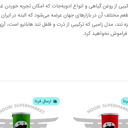
ردا
ارسال فردا