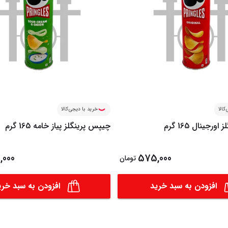
کالا
خرید با دیجی‌کالا
رجینال 165 گرم
چیپس پرینگلز پیاز خامه 165 گرم
,000
575,000
تومان
افزودن به سبد خرید
افزودن به سبد خری