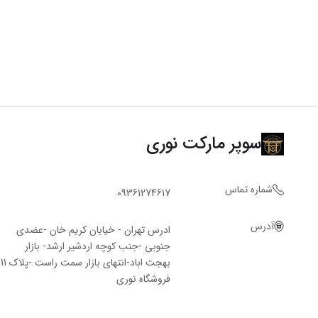
سوپر مارکت نوری
شماره تماس
09361274617
آدرس
ادرس تهران - خیابان کریم خان -عضدی
جنوبی -جنب کوچه اردشیر ارشد- بازار
بهجت اباد-انتهای بازار سمت راست -پلاک 11
فروشگاه‌ نوری