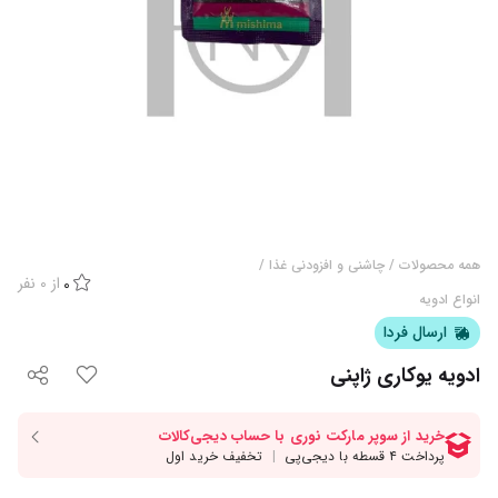
همه محصولات
/
چاشنی و افزودنی غذا
/
از
0
نفر
0
انواع ادویه
ارسال فردا
ادویه یوکاری ژاپنی