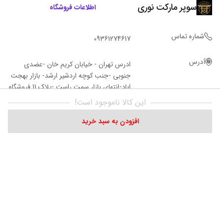
سوپر مارکت نوری
اطلاعات فروشگاه
شماره تماس
09361274617
آدرس
ادرس تهران - خیابان کریم خان -عضدی
جنوبی -جنب کوچه اردشیر ارشد- بازار بهجت
اباد-انتهای بازار سمت راست -پلاک 11 فروشگاه‌
نوری
این کالا ناموجود است!
افزودن به سبد خرید