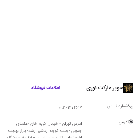
سوپر مارکت نوری
اطلاعات فروشگاه
شماره تماس
09361274617
آدرس
ادرس تهران - خیابان کریم خان -عضدی
جنوبی -جنب کوچه اردشیر ارشد- بازار بهجت
اباد-انتهای بازار سمت راست -پلاک 11 فروشگاه‌