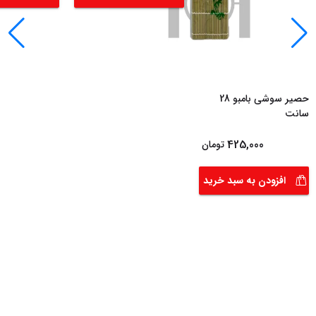
حصیر سوشی بامبو 28
سانت
425,000
تومان
افزودن به سبد خرید