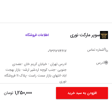
سوپر مارکت نوری
اطلاعات فروشگاه
شماره تماس
09361274617
آدرس
ادرس تهران - خیابان کریم خان -عضدی
جنوبی -جنب کوچه اردشیر ارشد- بازار بهجت
اباد-انتهای بازار سمت راست -پلاک 11 فروشگاه‌
نوری
1,250,000
تومان
افزودن به سبد خرید