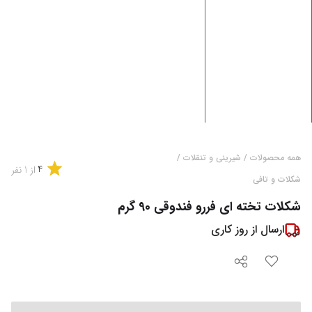
همه محصولات
/
شیرینی و تنقلات
/
4
از
1
نفر
شکلات و تافی
شکلات تخته ای فررو فندوقی 90 گرم
ارسال از
روز کاری