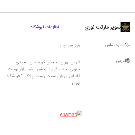
سوپر مارکت نوری
اطلاعات فروشگاه
شماره تماس
09361274617
آدرس
ادرس تهران - خیابان کریم خان -عضدی
جنوبی -جنب کوچه اردشیر ارشد- بازار بهجت
اباد-انتهای بازار سمت راست -پلاک 11 فروشگاه‌
نوری