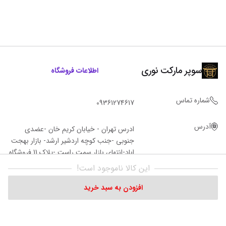
سوپر مارکت نوری
اطلاعات فروشگاه
شماره تماس
09361274617
آدرس
ادرس تهران - خیابان کریم خان -عضدی
جنوبی -جنب کوچه اردشیر ارشد- بازار بهجت
اباد-انتهای بازار سمت راست -پلاک 11 فروشگاه‌
نوری
این کالا ناموجود است!
افزودن به سبد خرید