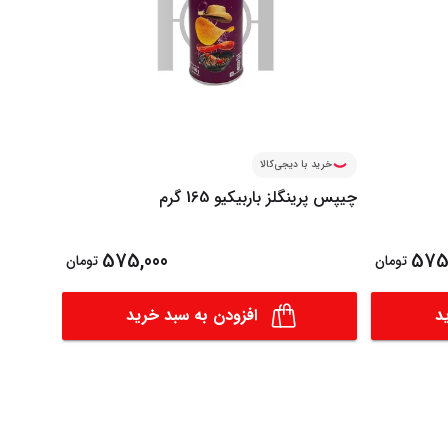
خرید با دیجی‌کالا
خرید ب
چیپس پرینگلز باربیکیو 165 گرم
چیپس پرینگ
575,000
575
تومان
تومان
د
افزودن به سبد خرید