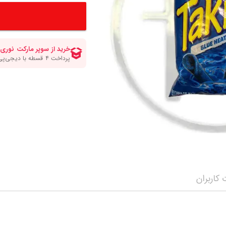
کلات صبحانه
انواع قهوه
سرکه برنج ومیرین
مواد شیرینی پزی و
انواع سیروپ و شربت
چاپستیک
چیپس پفک اسنک
مه محصولات
سویا سس
شکلات و تافی
نمایش همه محصولات
ن
ترشی جینجر و مایونز و سیراچا
نمایش همه محصولا
نمایش همه محصولات
کاربران