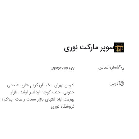
سوپر مارکت نوری
شماره تماس
09361274617
آدرس
ادرس تهران - خیابان کریم خان -عضدی
جنوبی -جنب کوچه اردشیر ارشد- بازار
بهجت اباد-انتهای بازار سمت راست -پلاک 11
فروشگاه‌ نوری