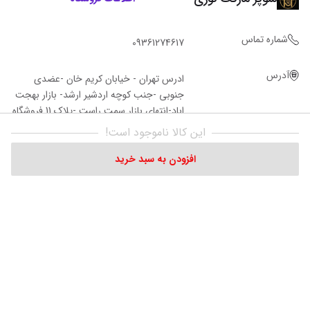
شماره تماس
09361274617
آدرس
ادرس تهران - خیابان کریم خان -عضدی
جنوبی -جنب کوچه اردشیر ارشد- بازار بهجت
اباد-انتهای بازار سمت راست -پلاک 11 فروشگاه‌
نوری
این کالا ناموجود است!
افزودن به سبد خرید