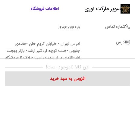
سوپر مارکت نوری
اطلاعات فروشگاه
شماره تماس
09361274617
آدرس
ادرس تهران - خیابان کریم خان -عضدی
جنوبی -جنب کوچه اردشیر ارشد- بازار بهجت
اباد-انتهای بازار سمت راست -پلاک 11 فروشگاه‌
نوری
این کالا ناموجود است!
افزودن به سبد خرید