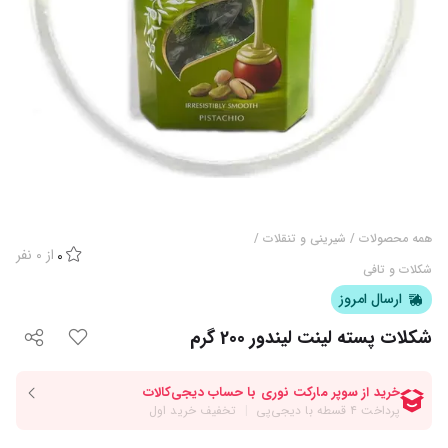
همه محصولات
/
شیرینی و تنقلات
/
از
0
نفر
0
شکلات و تافی
ارسال امروز
شکلات پسته لینت لیندور 200 گرم