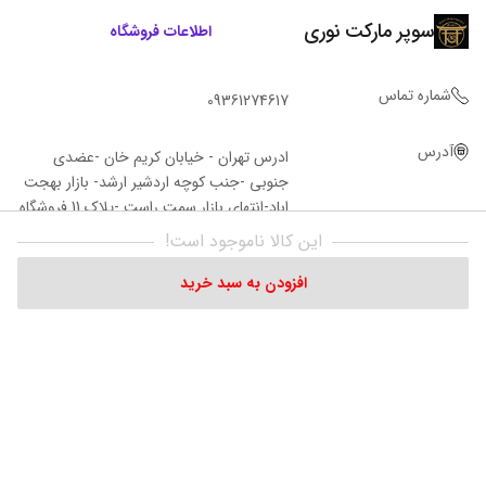
سوپر مارکت نوری
اطلاعات فروشگاه
شماره تماس
09361274617
آدرس
ادرس تهران - خیابان کریم خان -عضدی
جنوبی -جنب کوچه اردشیر ارشد- بازار بهجت
اباد-انتهای بازار سمت راست -پلاک 11 فروشگاه‌
نوری
این کالا ناموجود است!
افزودن به سبد خرید