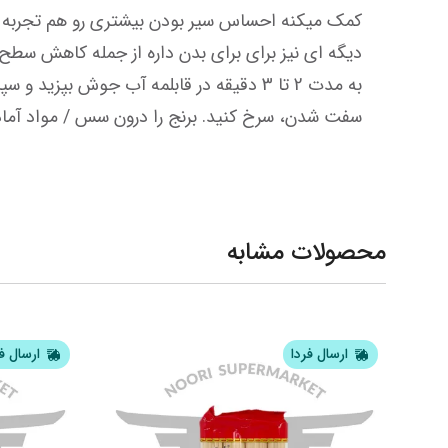
سفت شدن، سرخ کنید. برنج را درون سس / مواد آماده
محصولات مشابه
ارسال فردا
ارسال ف