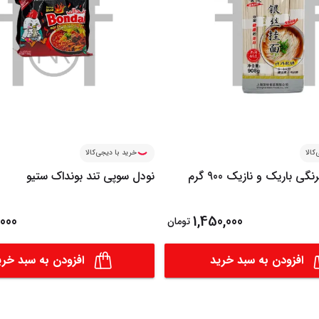
کالا
خرید با دیجی‌کالا
رشته نودل فرنگی باریک و نازیک 900 گرم
نودل سوپی تند بونداک ستیو
000
1,450,000
تومان
افزودن به سبد خرید
افزودن به سبد خری