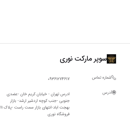
سوپر مارکت نوری
شماره تماس
09361274617
آدرس
ادرس تهران - خیابان کریم خان -عضدی
جنوبی -جنب کوچه اردشیر ارشد- بازار
بهجت اباد-انتهای بازار سمت راست -پلاک 11
فروشگاه‌ نوری