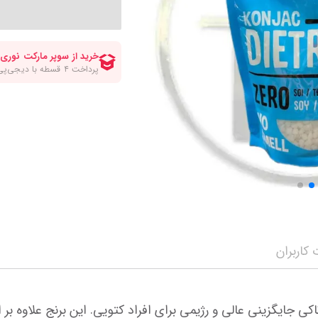
کلات صبحانه
انواع قهوه
سرکه برنج ومیرین
مواد شیرینی پزی و
انواع سیروپ و شربت
چاپستیک
چیپس پفک اسنک
مه محصولات
سویا سس
شکلات و تافی
نمایش همه محصولات
ن
ترشی جینجر و مایونز و سیراچا
نمایش همه محصولا
نمایش همه محصولات
کاربران