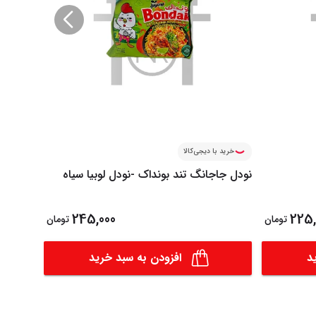
خرید با دیجی‌کالا
خرید ب
نودل جاجانگ تند بونداک -نودل لوبیا سیاه
نودل اسپا
245,000
225,
تومان
تومان
د
افزودن به سبد خرید