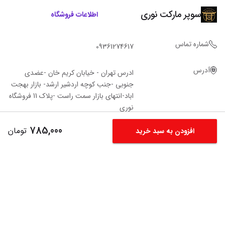
سوپر مارکت نوری
اطلاعات فروشگاه
شماره تماس
09361274617
آدرس
ادرس تهران - خیابان کریم خان -عضدی
جنوبی -جنب کوچه اردشیر ارشد- بازار بهجت
اباد-انتهای بازار سمت راست -پلاک 11 فروشگاه‌
نوری
785,000
تومان
افزودن به سبد خرید