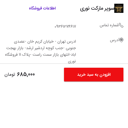
سوپر مارکت نوری
اطلاعات فروشگاه
شماره تماس
09361274617
آدرس
ادرس تهران - خیابان کریم خان -عضدی
جنوبی -جنب کوچه اردشیر ارشد- بازار بهجت
اباد-انتهای بازار سمت راست -پلاک 11 فروشگاه‌
نوری
685,000
تومان
افزودن به سبد خرید