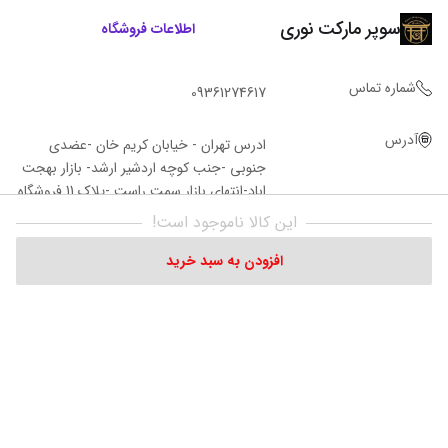
سوپر مارکت نوری
اطلاعات فروشگاه
شماره تماس
09361274617
آدرس
ادرس تهران - خیابان کریم خان -عضدی
جنوبی -جنب کوچه اردشیر ارشد- بازار بهجت
اباد-انتهای بازار سمت راست -پلاک 11 فروشگاه‌
نوری
این کالا ناموجود است!
افزودن به سبد خرید