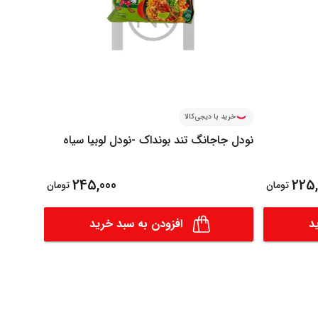
خرید با دیجی‌کالا
خرید ب
نودل جاجانگ تند بونداک -نودل لوبیا سیاه
نودل اسپا
245,000
225,
تومان
تومان
د
افزودن به سبد خرید