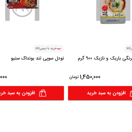
کالا
خرید با دیجی‌کالا
رشته نودل فرنگی باریک و نازیک 900 گرم
نودل سوپی تند بونداک ستیو
000
1,450,000
تومان
افزودن به سبد خرید
افزودن به سبد خری