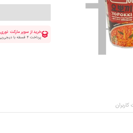
کلات صبحانه
انواع قهوه
سرکه برنج ومیرین
مواد شیرینی پزی و
انواع سیروپ و شربت
چاپستیک
چیپس پفک اسنک
مه محصولات
سویا سس
شکلات و تافی
نمایش همه محصولات
ن
ترشی جینجر و مایونز و سیراچا
نمایش همه محصولا
نمایش همه محصولات
کاربران