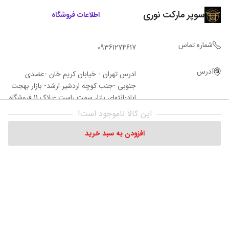
سوپر مارکت نوری
اطلاعات فروشگاه
شماره تماس
09361274617
آدرس
ادرس تهران - خیابان کریم خان -عضدی
جنوبی -جنب کوچه اردشیر ارشد- بازار بهجت
اباد-انتهای بازار سمت راست -پلاک 11 فروشگاه‌
نوری
این کالا ناموجود است!
افزودن به سبد خرید