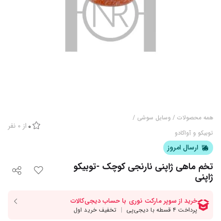
همه محصولات
/
وسایل سوشی
/
از
0
نفر
0
توبیکو و آواکادو
ارسال امروز
تخم ماهی ژاپنی نارنجی کوچک -توبیکو
ژاپنی