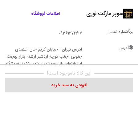
سوپر مارکت نوری
اطلاعات فروشگاه
شماره تماس
09361274617
آدرس
ادرس تهران - خیابان کریم خان -عضدی
جنوبی -جنب کوچه اردشیر ارشد- بازار بهجت
اباد-انتهای بازار سمت راست -پلاک 11 فروشگاه‌
نوری
این کالا ناموجود است!
افزودن به سبد خرید