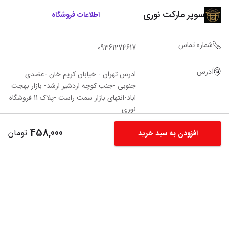
سوپر مارکت نوری
اطلاعات فروشگاه
شماره تماس
09361274617
آدرس
ادرس تهران - خیابان کریم خان -عضدی
جنوبی -جنب کوچه اردشیر ارشد- بازار بهجت
اباد-انتهای بازار سمت راست -پلاک 11 فروشگاه‌
نوری
458,000
تومان
افزودن به سبد خرید