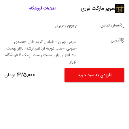
سوپر مارکت نوری
اطلاعات فروشگاه
شماره تماس
09361274617
آدرس
ادرس تهران - خیابان کریم خان -عضدی
جنوبی -جنب کوچه اردشیر ارشد- بازار بهجت
اباد-انتهای بازار سمت راست -پلاک 11 فروشگاه‌
نوری
425,000
تومان
افزودن به سبد خرید