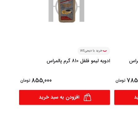
خرید با دیجی‌کالا
خرید ب
ادویه لیمو فلفل 810 گرم پالمراس
ادویه مونترا
855,000
785,
تومان
تومان
د
افزودن به سبد خرید