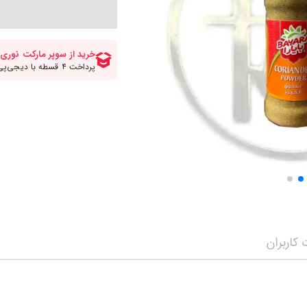
کلات صبحانه
انواع قهوه
سرکه برنج ومیرین
مواد شیرینی پزی و
انواع سیروپ و شربت
چاپستیک
چیپس پفک اسنک
مه محصولات
سویا سس
شکلات و تافی
نمایش همه محصولات
ن
ترشی جینجر و مایونز و سیراچا
نمایش همه محصولا
نمایش همه محصولات
کاربران