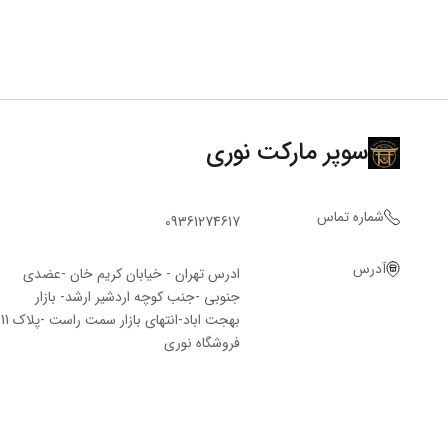
سوپر مارکت نوری
شماره تماس
09361274617
آدرس
ادرس تهران - خیابان کریم خان -عضدی
جنوبی -جنب کوچه اردشیر ارشد- بازار
بهجت اباد-انتهای بازار سمت راست -پلاک 11
فروشگاه‌ نوری