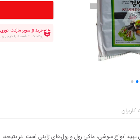
کلات صبحانه
انواع قهوه
سرکه برنج ومیرین
مواد شیرینی پزی و
انواع سیروپ و شربت
چاپستیک
چیپس پفک اسنک
مه محصولات
سویا سس
شکلات و تافی
نمایش همه محصولات
ن
ترشی جینجر و مایونز و سیراچا
نمایش همه محصولا
نمایش همه محصولات
کاربران