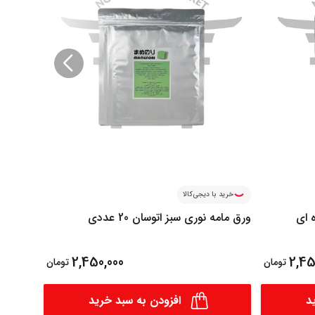
خرید با دیجی‌کالا
خرید ب
 ای
ورق مامه نوری سبز اتوسان 20 عددی
برگ بامبو 100 عددی 20
2,450,000
2,45
تومان
تومان
د
افزودن به سبد خرید