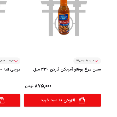
خرید با دیجی‌کالا
خرید با دیجی‌
سس مرغ بوفالو آمریکن گاردن 330 میل
موچی انبه 200 گرم 8 عددی
875,000
تومان
افزودن به سبد خرید