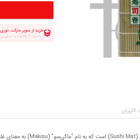
کلات صبحانه
انواع قهوه
سرکه برنج ومیرین
مواد شیرینی پزی و
انواع سیروپ و شربت
چاپستیک
چیپس پفک اسنک
مه محصولات
سویا سس
شکلات و تافی
نمایش همه محصولات
ن
ترشی جینجر و مایونز و سیراچا
نمایش همه محصولا
نمایش همه محصولات
کاربران