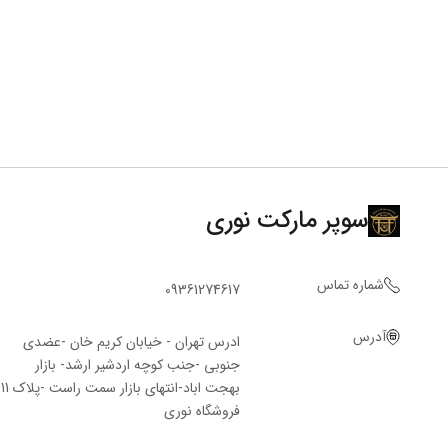
سوپر مارکت نوری
شماره تماس
09361274617
آدرس
ادرس تهران - خیابان کریم خان -عضدی
جنوبی -جنب کوچه اردشیر ارشد- بازار
بهجت اباد-انتهای بازار سمت راست -پلاک 11
فروشگاه‌ نوری