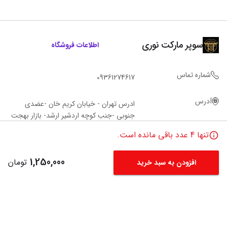
سوپر مارکت نوری
اطلاعات فروشگاه
شماره تماس
09361274617
آدرس
ادرس تهران - خیابان کریم خان -عضدی
جنوبی -جنب کوچه اردشیر ارشد- بازار بهجت
اباد-انتهای بازار سمت راست -پلاک 11 فروشگاه‌
تنها
4
عدد باقی مانده است.
نوری
1,250,000
تومان
افزودن به سبد خرید