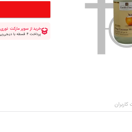
کلات صبحانه
انواع قهوه
سرکه برنج ومیرین
مواد شیرینی پزی و
انواع سیروپ و شربت
چاپستیک
چیپس پفک اسنک
مه محصولات
سویا سس
شکلات و تافی
نمایش همه محصولات
ن
ترشی جینجر و مایونز و سیراچا
نمایش همه محصولا
نمایش همه محصولات
کاربران