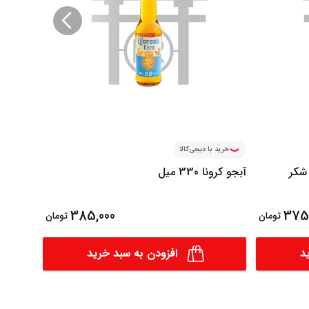
شامپاین ب
خرید با دیجی‌کالا
 شکر
آبجو کرونا 330 میل
385,000
375,
تومان
تومان
د
افزودن به سبد خرید