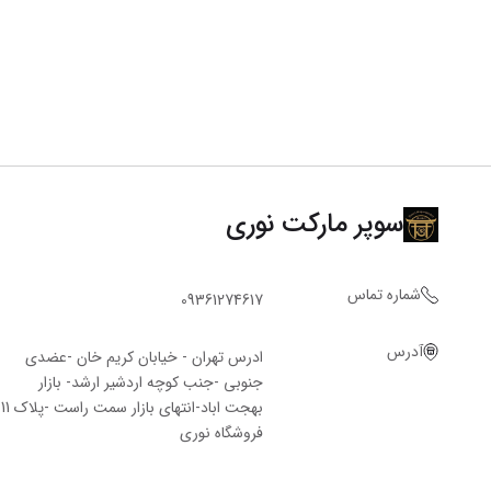
سوپر مارکت نوری
شماره تماس
09361274617
آدرس
ادرس تهران - خیابان کریم خان -عضدی
جنوبی -جنب کوچه اردشیر ارشد- بازار
بهجت اباد-انتهای بازار سمت راست -پلاک 11
فروشگاه‌ نوری