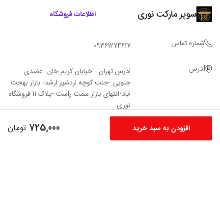
سوپر مارکت نوری
اطلاعات فروشگاه
شماره تماس
09361274617
آدرس
ادرس تهران - خیابان کریم خان -عضدی
جنوبی -جنب کوچه اردشیر ارشد- بازار بهجت
اباد-انتهای بازار سمت راست -پلاک 11 فروشگاه‌
نوری
725,000
تومان
افزودن به سبد خرید