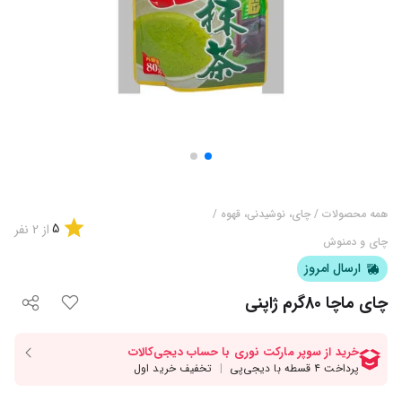
همه محصولات
/
چای، نوشیدنی، قهوه
/
5
از
2
نفر
چای و دمنوش
ارسال امروز
چای ماچا 80گرم ژاپنی