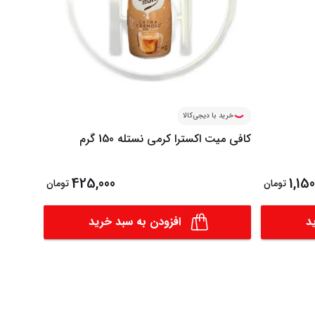
خرید با دیجی‌کالا
خرید ب
کافی میت اکسترا کرمی نستله 150 گرم
OOPS 375
425,000
1,150
تومان
تومان
د
افزودن به سبد خرید