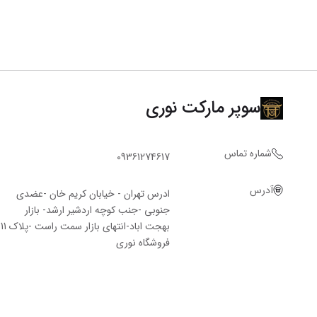
سوپر مارکت نوری
شماره تماس
09361274617
آدرس
ادرس تهران - خیابان کریم خان -عضدی
جنوبی -جنب کوچه اردشیر ارشد- بازار
بهجت اباد-انتهای بازار سمت راست -پلاک 11
فروشگاه‌ نوری