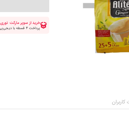
کلات صبحانه
انواع قهوه
سرکه برنج ومیرین
مواد شیرینی پزی و
انواع سیروپ و شربت
چاپستیک
چیپس پفک اسنک
مه محصولات
سویا سس
شکلات و تافی
نمایش همه محصولات
ن
ترشی جینجر و مایونز و سیراچا
نمایش همه محصولا
نمایش همه محصولات
کاربران