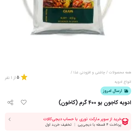
همه محصولات
/
چاشنی و افزودنی غذا
/
5
از
1
نفر
انواع ادویه
ارسال امروز
ادویه کاجون یو 400 گرم (کاخون)