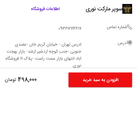
سوپر مارکت نوری
اطلاعات فروشگاه
شماره تماس
09361274617
آدرس
ادرس تهران - خیابان کریم خان -عضدی
جنوبی -جنب کوچه اردشیر ارشد- بازار بهجت
اباد-انتهای بازار سمت راست -پلاک 11 فروشگاه‌
نوری
498,000
تومان
افزودن به سبد خرید