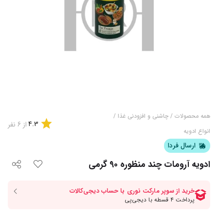
همه محصولات
/
چاشنی و افزودنی غذا
/
4.3
از
6
نفر
انواع ادویه
ارسال فردا
ادویه آرومات چند منظوره 90 گرمی