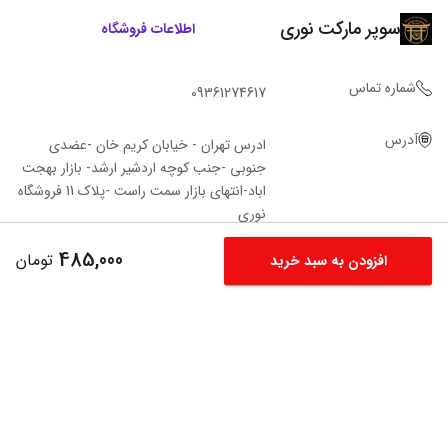
سوپر مارکت نوری
اطلاعات فروشگاه
شماره تماس
09361274617
آدرس
ادرس تهران - خیابان کریم خان -عضدی
جنوبی -جنب کوچه اردشیر ارشد- بازار بهجت
اباد-انتهای بازار سمت راست -پلاک 11 فروشگاه‌
نوری
485,000
تومان
افزودن به سبد خرید