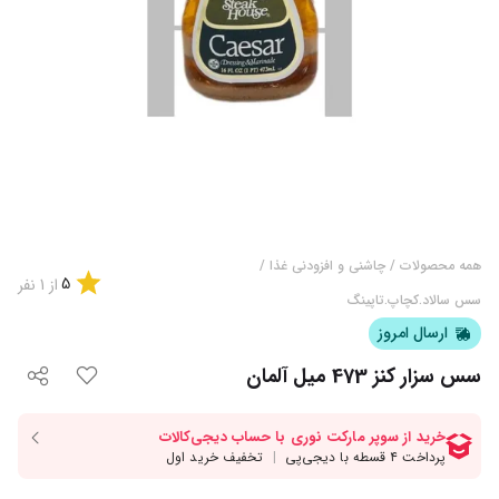
همه محصولات
/
چاشنی و افزودنی غذا
/
5
از
1
نفر
سس سالاد.کچاپ.تاپینگ
ارسال امروز
سس سزار کنز 473 میل آلمان