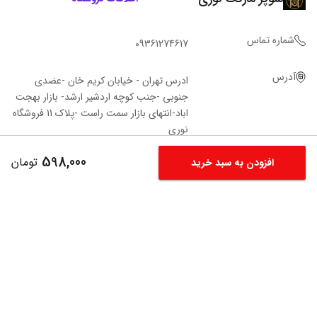
شماره تماس
09361274617
آدرس
ادرس تهران - خیابان کریم خان -عضدی
جنوبی -جنب کوچه اردشیر ارشد- بازار بهجت
اباد-انتهای بازار سمت راست -پلاک 11 فروشگاه‌
نوری
598,000
تومان
افزودن به سبد خرید