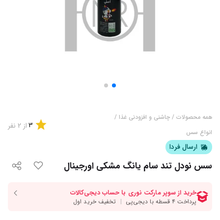
همه محصولات
/
چاشنی و افزودنی غذا
/
3
از
2
نفر
انواع سس
ارسال فردا
سس نودل تند سام یانگ مشکی اورجینال