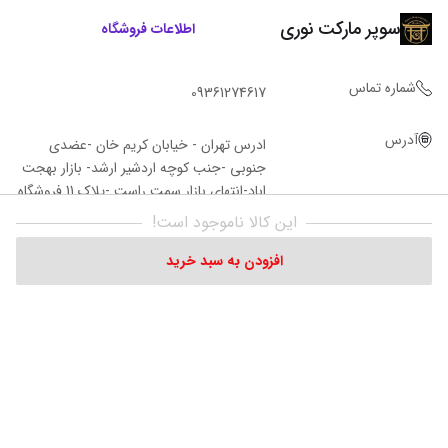
سوپر مارکت نوری
اطلاعات فروشگاه
شماره تماس
09361274617
آدرس
ادرس تهران - خیابان کریم خان -عضدی
جنوبی -جنب کوچه اردشیر ارشد- بازار بهجت
اباد-انتهای بازار سمت راست -پلاک 11 فروشگاه‌
نوری
این کالا ناموجود است!
افزودن به سبد خرید