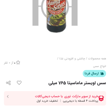
همه محصولات
/
چاشنی و افزودنی غذا
/
از
0
نفر
0
انواع سس
ارسال فردا
سس اویستر ماماسیتا 765 میلی