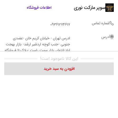
سوپر مارکت نوری
اطلاعات فروشگاه
شماره تماس
09361274617
آدرس
ادرس تهران - خیابان کریم خان -عضدی
جنوبی -جنب کوچه اردشیر ارشد- بازار بهجت
اباد-انتهای بازار سمت راست -پلاک 11 فروشگاه‌
نوری
این کالا ناموجود است!
افزودن به سبد خرید