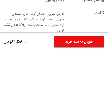
شماره تماس
09361274617
آدرس
ادرس تهران - خیابان کریم خان -عضدی
جنوبی -جنب کوچه اردشیر ارشد- بازار بهجت
اباد-انتهای بازار سمت راست -پلاک 11 فروشگاه‌
نوری
1,580,000
تومان
افزودن به سبد خرید