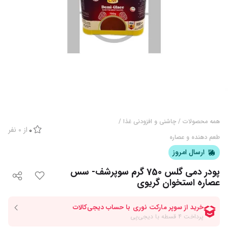
همه محصولات
/
چاشنی و افزودنی غذا
/
از
0
نفر
0
طعم دهنده و عصاره
ارسال امروز
پودر دمی گلس 750 گرم سوپرشف- سس
عصاره استخوان گریوی