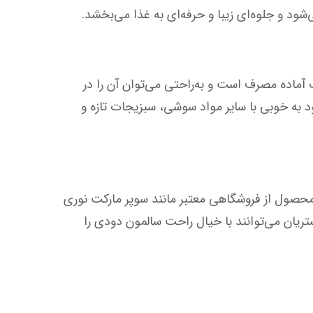
این سالمون با روش دودی ملایم فرآوری شده تا طعم طبیعی و بافت لطیف آن حفظ شود. علاوه بر این، سالمون اسموک آماده مصرف است و به‌راحتی می‌توان آن را در 
انواع ماکی رول، اوراماکی، نیگیری و حتی روی برنج سوشی استفاده کرد. همچنین این ماهی دودی با طعم متعادل خود به خوبی با سایر مواد سوشی، سبزیجات تازه و 
کیفیت و تازگی سالمون اسموک اهمیت بالایی دارد، زیرا بافت نرم و طعم طبیعی آن باید حفظ شود. بنابراین تهیه این محصول از فروشگاهی معتبر مانند سوپر مارکت نوری 
واقع در تهران، کریم‌خان، عضدی جنوبی، بازار بهجت‌آباد، پلاک 11 تضمین‌کننده اصالت و کیفیت آن است. در نتیجه مشتریان می‌توانند با خیال راحت سالمون دودی را 