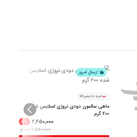
ارسال امروز
ار
خرید با دیجی‌کالا
ماهی سالمون دودی نروژی اسلایس شده
200 گرم
2,450,000
5
%
2,580,000
تومان