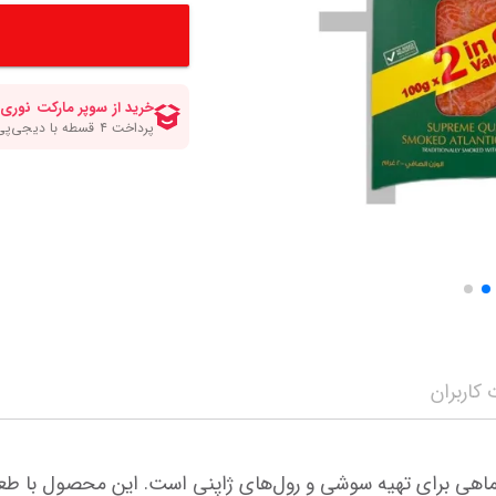
کلات صبحانه
انواع قهوه
سرکه برنج ومیرین
مواد شیرینی پزی و
انواع سیروپ و شربت
چاپستیک
چیپس پفک اسنک
مه محصولات
سویا سس
شکلات و تافی
نمایش همه محصولات
ن
ترشی جینجر و مایونز و سیراچا
نمایش همه محصولا
نمایش همه محصولات
کاربران