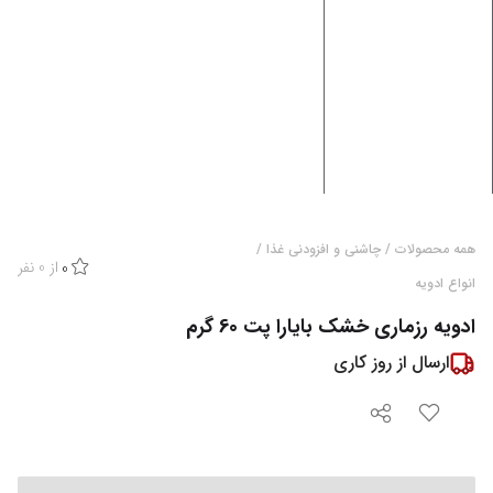
همه محصولات
/
چاشنی و افزودنی غذا
/
از
0
نفر
0
انواع ادویه
ادویه رزماری خشک بایارا پت 60 گرم
ارسال از
روز کاری