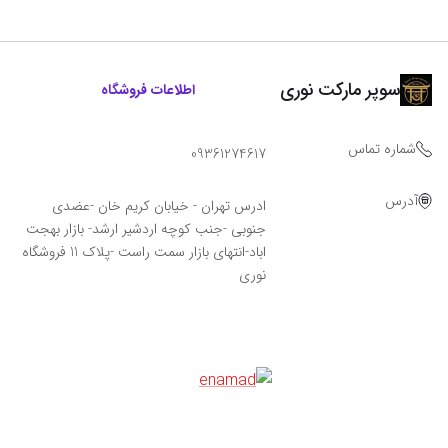
سوپر مارکت نوری
اطلاعات فروشگاه
شماره تماس
09361274617
آدرس
ادرس تهران - خیابان کریم خان -عضدی
جنوبی -جنب کوچه اردشیر ارشد- بازار بهجت
اباد-انتهای بازار سمت راست -پلاک 11 فروشگاه‌
نوری