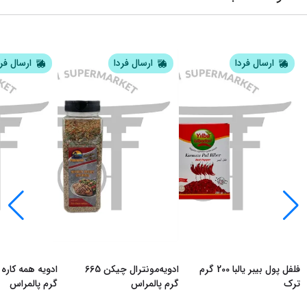
ارسال فردا
ارسال فردا
ارسال فر
فلفل پول بیبر یالبا 200 گرم
ادویه‌مونترال چیکن 665
ترک
گرم پالمراس
گرم پالمراس