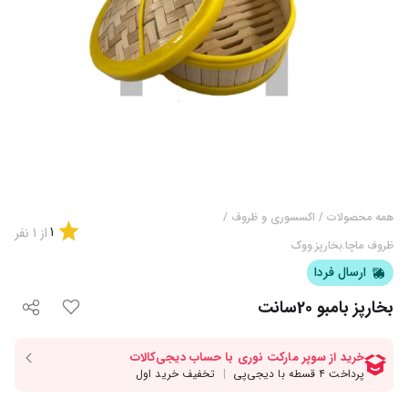
همه محصولات
/
اکسسوری و ظروف
/
1
از
1
نفر
ظروف ماچا.بخارپز.ووک
ارسال فردا
بخارپز بامبو 20سانت