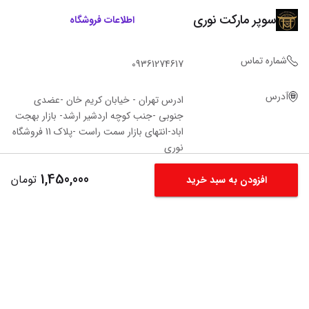
سوپر مارکت نوری
اطلاعات فروشگاه
شماره تماس
09361274617
آدرس
ادرس تهران - خیابان کریم خان -عضدی
جنوبی -جنب کوچه اردشیر ارشد- بازار بهجت
اباد-انتهای بازار سمت راست -پلاک 11 فروشگاه‌
نوری
1,450,000
تومان
افزودن به سبد خرید