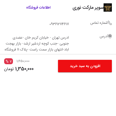
سوپر مارکت نوری
اطلاعات فروشگاه
شماره تماس
09361274617
آدرس
ادرس تهران - خیابان کریم خان -عضدی
جنوبی -جنب کوچه اردشیر ارشد- بازار بهجت
اباد-انتهای بازار سمت راست -پلاک 11 فروشگاه‌
نوری
1,450,000
%
7
افزودن به سبد خرید
1,350,000
تومان