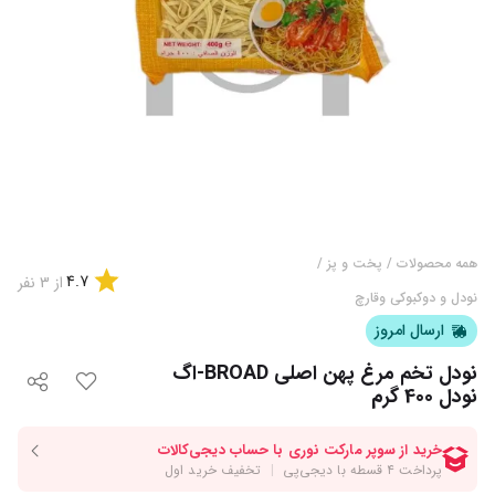
همه محصولات
/
پخت و پز
/
4.7
از
3
نفر
نودل و دوکبوکی وقارچ
ارسال امروز
نودل تخم مرغ پهن اصلی BROAD-اگ
نودل 400 گرم