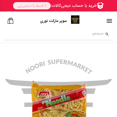
سوپر مارکت نوری
ســــریع